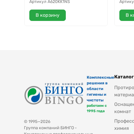
Артикул
A620KK1NS
Артику
В корзину
В к
Каталог
Комплексные
решения в
Протир
области
материа
гигиены и
чистоты
Оснащен
работаем с
комнат
1995 года
Профес
© 1995—2026
Группа компаний БИНГО -
химия