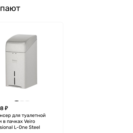
упают
88
₽
нсер для туалетной
 в пачках Veiro
sional L-One Steel