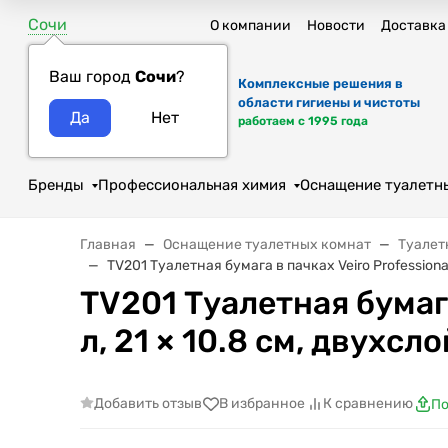
Сочи
О компании
Новости
Доставка
Ваш город
Сочи
?
Комплексные решения в
области гигиены и чистоты
работаем с 1995 года
Бренды
Профессиональная химия
Оснащение туалетн
Главная
Оснащение туалетных комнат
Туалет
TV201 Туалетная бумага в пачках Veiro Professional 
TV201 Туалетная бумага
л, 21 × 10.8 см, двухсло
Добавить отзыв
В избранное
К сравнению
По