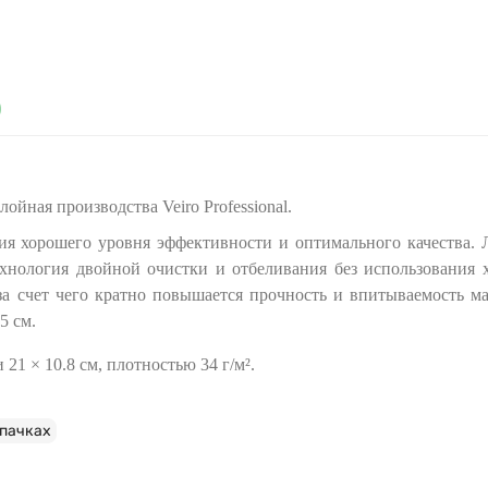
)
ойная производства Veiro Professional.
ия хорошего уровня эффективности и оптимального качества. Л
хнология двойной очистки и отбеливания без использования х
 за счет чего кратно повышается прочность и впитываемость ма
5 см.
21 × 10.8 см, плотностью 34 г/м².
 пачках