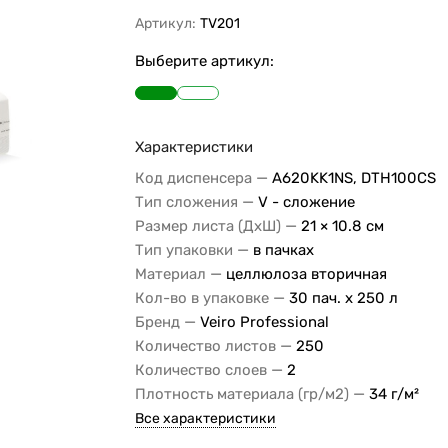
Артикул:
TV201
Выберите артикул:
Характеристики
—
Код диспенсера
A620KK1NS, DTH100CS
—
Тип сложения
V - сложение
—
Размер листа (ДхШ)
21 × 10.8 см
—
Тип упаковки
в пачках
—
Материал
целлюлоза вторичная
—
Кол-во в упаковке
30 пач. х 250 л
—
Бренд
Veiro Professional
—
Количество листов
250
—
Количество слоев
2
—
Плотность материала (гр/м2)
34 г/м²
Все характеристики