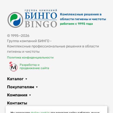
Комплексные решения в
области гигиены и чистоты
работаем с 1995 года
© 1995—2026
Группа компаний БИНГО -
Комплексные профессиональные решения в области
гигиены и чистоты
Политика конфиденциальности
Разработка и
продвижение сайта
Каталог
Покупателям
Компания
Контакты
+7 918 206 93 93
Мы сохраняем
файлы cookie
: это помогает сайту работать лучше.