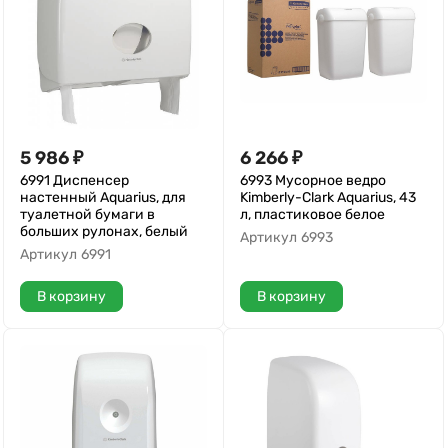
5 986
₽
6 266
₽
6991 Диспенсер
6993 Мусорное ведро
настенный Aquarius, для
Kimberly-Clark Aquarius, 43
туалетной бумаги в
л, пластиковое белое
больших рулонах, белый
Артикул
6993
Артикул
6991
В корзину
В корзину